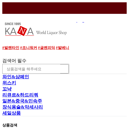
매장소개
이용안내
와인조각
로그인
조회
#발렌타인
#조니워커
#글렌피딕
#발베니
검색어 필수
와인&샴페인
위스키
꼬냑
리큐르&하드리쿼
일본&중국&민속주
장식용술&악세사리
세일상품
상품검색