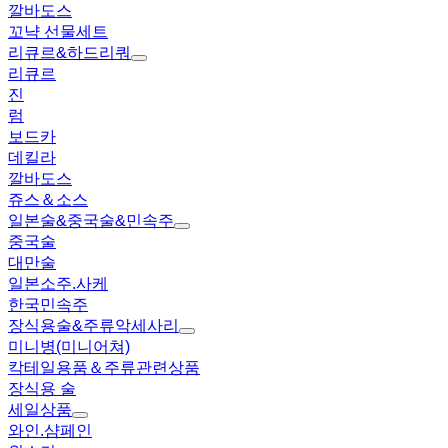
깔바도스
꼬냑 선물세트
리큐르&하드리쿼
리큐르
진
럼
보드카
데킬라
깔바도스
쥬스＆소스
일본술&중국술&민속주
중국술
대만술
일본소주.사케
한국민속주
장식용술&주류악세사리
미니병(미니어쳐)
칵테일용품＆주류관련상품
장식용 술
세일상품
와인.샴페인