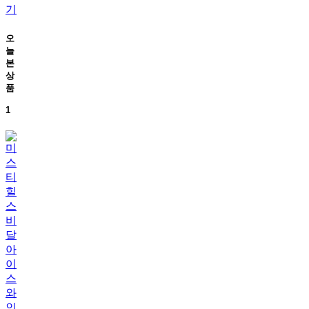
기
오
늘
본
상
품
1