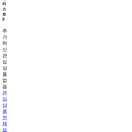
리
스
트
0
추
가
하
신
관
심
상
품
없
음
관
심
상
품
전
체
보