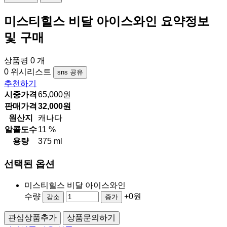
미스티힐스 비달 아이스와인
요약정보
및 구매
상품평 0 개
0
위시리스트
sns 공유
추천하기
시중가격
65,000원
판매가격
32,000원
원산지
캐나다
알콜도수
11 %
용량
375 ml
선택된 옵션
미스티힐스 비달 아이스와인
수량
+0원
감소
증가
관심상품추가
상품문의하기