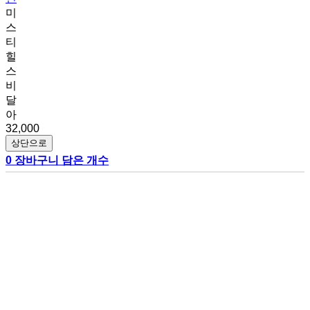
미
스
티
힐
스
비
달
아
32,000
상단으로
0
장바구니 담은 개수