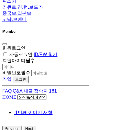
위스키
리큐르.진.럼.보드카
중국술.일본술
꼬냑.브랜디
Member
회원로그인
자동로그인
ID/PW 찾기
회원아이디
필수
비밀번호
필수
가입
로그인
FAQ
Q&A
새글
접속자 181
HOME
1번째 이미지 새창
Previous
Next