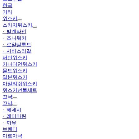
한국
기타
위스키
스카치위스키
· 발렌타인
· 조니워커
· 로얄살루트
· 시바스리갈
버번위스키
카나디언위스키
몰트위스키
일본위스키
아일리쉬위스키
위스키선물세트
꼬냑
꼬냑
· 헤네시
· 레미마틴
· 까뮤
브랜디
아르마냑