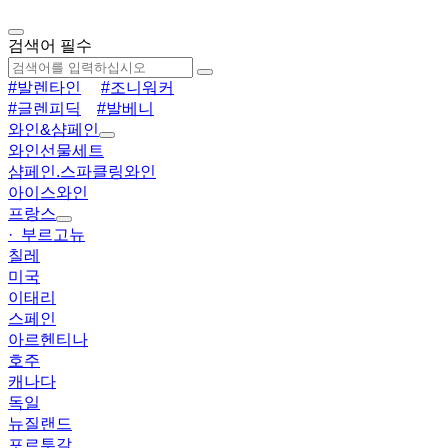
검색어 필수
#발렌타인
#조니워커
#글렌피딕
#발베니
와인&샴페인
와인선물세트
샴페인.스파클링와인
아이스와인
프랑스
· 부르고뉴
칠레
미국
이태리
스페인
아르헨티나
호주
캐나다
독일
뉴질랜드
포르투갈