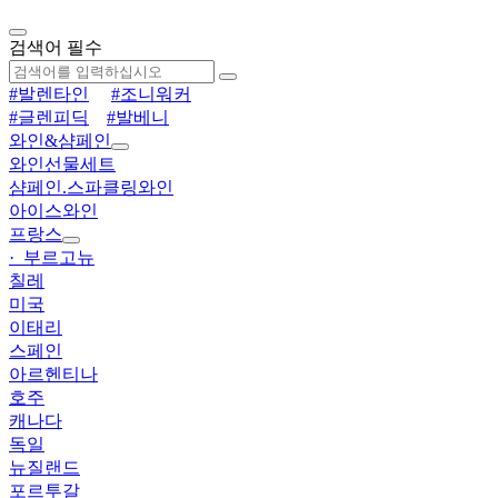
검색어 필수
#발렌타인
#조니워커
#글렌피딕
#발베니
와인&샴페인
와인선물세트
샴페인.스파클링와인
아이스와인
프랑스
· 부르고뉴
칠레
미국
이태리
스페인
아르헨티나
호주
캐나다
독일
뉴질랜드
포르투갈