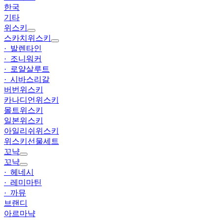
한국
기타
위스키
스카치위스키
· 발렌타인
· 조니워커
· 로얄살루트
· 시바스리갈
버번위스키
카나디언위스키
몰트위스키
일본위스키
아일리쉬위스키
위스키선물세트
꼬냑
꼬냑
· 헤네시
· 레미마틴
· 까뮤
브랜디
아르마냑