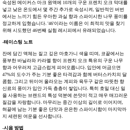
숙성된 메이커스 마크 원액에 10개의 구운 프렌치 오크 막대를
넣고 낮은 온도에서 몇 주간 추가로 숙성시켜,
일반적인 버번
에서는 느끼기 힘든 우아한 과실 향과 스파이시한 나무 풍미를
정교하게 입혔습니다.
'46'이라는 이름은 이 최적의 맛을 찾기
위해 시도했던 46번째 실험 레시피에서 유래되었습니다.
-테이스팅 노트
잔에 담긴 액체는 짙고 깊은 마호가니 색을 띠며,
코끝에서는
풍부한 바닐라와 카라멜 향이 프렌치 오크 특유의 구운 나무
향과 어우러져 고급스럽게 피어오릅니다.
입안에 머금으면
47%의 도수가 주는 기분 좋은 타격감과 함께 버터스카치의 달
콤함,
그리고 뒤이어 올라오는 계피와 육두구 같은 따뜻한 향
신료의 풍미가 입안 가득 층층이 쌓입니다.
특히 호밀 대신 밀
을 사용하는 브랜드의 특성 덕분에 쓴맛이 적고 매우 매끄러운
질감을 자랑합니다.
마무리는 중간 이상의 길이로 이어지며,
혀끝에 남는 기분 좋은 단맛과 은은한 스파이시함이 마지막까
지 세련된 여운을 선사합니다.
-시음 방법