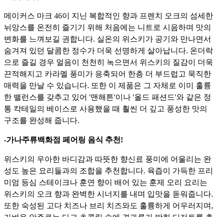
메이커스 마크 46이 지닌 복합적인 향과 프렌치 오크의 섬세한
뉘앙스를 온전히 즐기기 위해 처음에는 니트로 시음하며 맛의
변화를 느껴보길 권합니다.
실온의 위스키가 공기와 만나면서
숨겨져 있던 달콤한 정수가 더욱 선명하게 살아납니다.
온더락
으로 즐길 경우 얼음이 천천히 녹으면서 위스키의 질감이 더욱
끈적해지고 카라멜 풍미가 응축되어 한층 더 부드럽고 묵직한
매력을 만날 수 있습니다.
또한 이 제품은 그 자체로 이미 훌륭
한 밸런스를 갖추고 있어 '맨해튼'이나 '올드 패션드'와 같은 정
통 칵테일의 베이스로 사용했을 때 훨씬 더 깊고 풍성한 맛의
구조를 완성해 줍니다.
-가나주류백화점 페어링 음식 추천!
위스키의 우아한 바디감과 따뜻한 향신료 풍미에 어울리는 완
성도 높은 요리들과의 조합을 추천합니다.
육즙이 가득한 프리
미엄 등심 스테이크나 훈연 향이 배어 있는 훈제 오리 요리는
위스키의 오크 향과 완벽한 시너지를 내며 입맛을 돋워줍니다.
또한 숙성된 고다 치즈나 브리 치즈와도 훌륭하게 어우러지며,