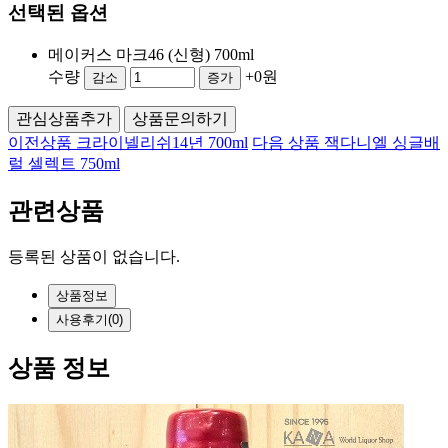
선택된 옵션
메이커스 마크46 (신형) 700ml
수량
+0원
감소
증가
관심상품추가
상품문의하기
이전상품
크라이넬리쉬14년 700ml
다음 상품
잭다니엘 싱글배
럴 셀렉트 750ml
관련상품
등록된 상품이 없습니다.
상품정보
사용
후기(0)
상품 정보