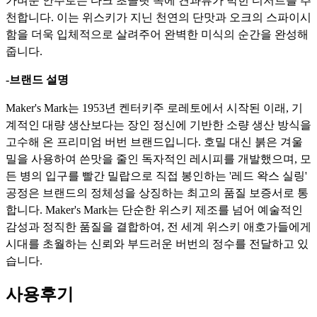
가벼운 안주로는 다크 초콜릿 속에 견과류가 박힌 디저트를 추
천합니다.
이는 위스키가 지닌 천연의 단맛과 오크의 스파이시
함을 더욱 입체적으로 살려주어 완벽한 미식의 순간을 완성해
줍니다.
-브랜드 설명
Maker's Mark는 1953년 켄터키주 로레토에서 시작된 이래,
기
계적인 대량 생산보다는 장인 정신에 기반한 소량 생산 방식을
고수해 온 프리미엄 버번 브랜드입니다.
호밀 대신 붉은 겨울
밀을 사용하여 쓴맛을 줄인 독자적인 레시피를 개발했으며,
모
든 병의 입구를 빨간 밀랍으로 직접 봉인하는 '레드 왁스 실링'
공정은 브랜드의 정체성을 상징하는 최고의 품질 보증서로 통
합니다.
Maker's Mark는 단순한 위스키 제조를 넘어 예술적인
감성과 정직한 품질을 결합하여,
전 세계 위스키 애호가들에게
시대를 초월하는 신뢰와 부드러운 버번의 정수를 전달하고 있
습니다.
사용후기