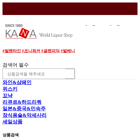
매장소개
이용안내
와인조각
로그인
조회
#발렌타인
#조니워커
#글렌피딕
#발베니
검색어 필수
와인&샴페인
위스키
꼬냑
리큐르&하드리쿼
일본&중국&민속주
장식용술&악세사리
세일상품
상품검색