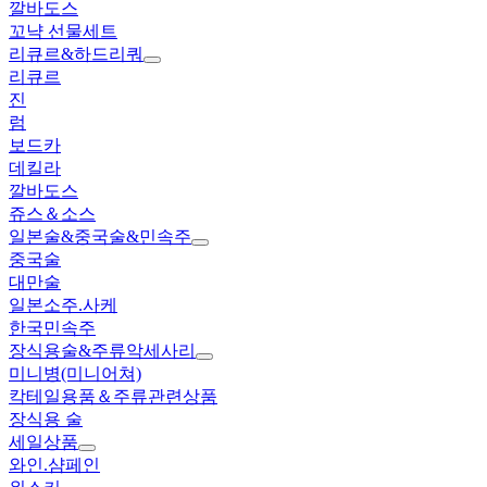
깔바도스
꼬냑 선물세트
리큐르&하드리쿼
리큐르
진
럼
보드카
데킬라
깔바도스
쥬스＆소스
일본술&중국술&민속주
중국술
대만술
일본소주.사케
한국민속주
장식용술&주류악세사리
미니병(미니어쳐)
칵테일용품＆주류관련상품
장식용 술
세일상품
와인.샴페인