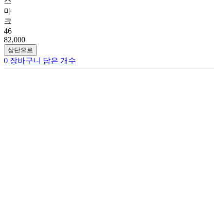
스
마
크
46
82,000
상단으로
0
장바구니 담은 개수