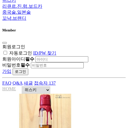
위스키
리큐르.진.럼.보드카
중국술.일본술
꼬냑.브랜디
Member
회원로그인
자동로그인
ID/PW 찾기
회원아이디
필수
비밀번호
필수
가입
로그인
FAQ
Q&A
새글
접속자 137
HOME