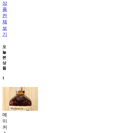
상
품
전
체
보
기
오
늘
본
상
품
1
메
이
커