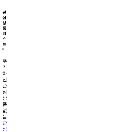
관
심
상
품
리
스
트
0
추
가
하
신
관
심
상
품
없
음
관
심