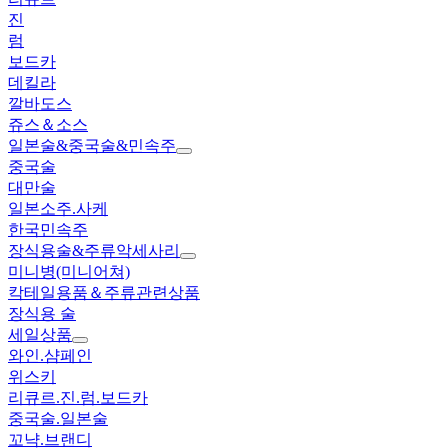
진
럼
보드카
데킬라
깔바도스
쥬스＆소스
일본술&중국술&민속주
중국술
대만술
일본소주.사케
한국민속주
장식용술&주류악세사리
미니병(미니어쳐)
칵테일용품＆주류관련상품
장식용 술
세일상품
와인.샴페인
위스키
리큐르.진.럼.보드카
중국술.일본술
꼬냑.브랜디