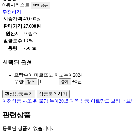
0
위시리스트
sns 공유
추천하기
시중가격
49,000원
판매가격
27,000원
원산지
프랑스
알콜도수
13 %
용량
750 ml
선택된 옵션
프랑수아 마르뜨노 피노누아2024
수량
+0원
감소
증가
관심상품추가
상품문의하기
이전상품
샤또 뒤 물랑 누아2015
다음 상품
아르망드 브리냑 브
관련상품
등록된 상품이 없습니다.