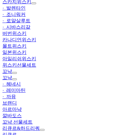
스카치위스키
· 발렌타인
· 조니워커
· 로얄살루트
· 시바스리갈
버번위스키
카나디언위스키
몰트위스키
일본위스키
아일리쉬위스키
위스키선물세트
꼬냑
꼬냑
· 헤네시
· 레미마틴
· 까뮤
브랜디
아르마냑
깔바도스
꼬냑 선물세트
리큐르&하드리쿼
리큐르