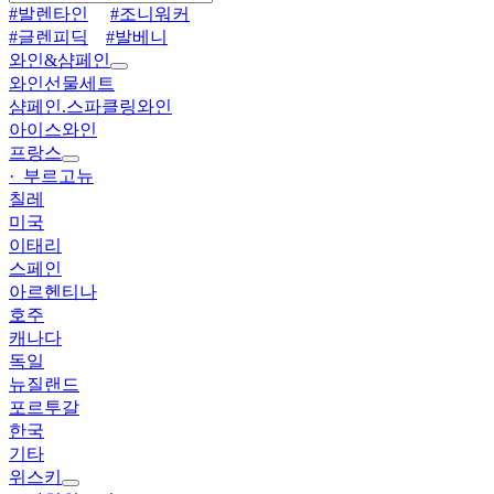
#발렌타인
#조니워커
#글렌피딕
#발베니
와인&샴페인
와인선물세트
샴페인.스파클링와인
아이스와인
프랑스
· 부르고뉴
칠레
미국
이태리
스페인
아르헨티나
호주
캐나다
독일
뉴질랜드
포르투갈
한국
기타
위스키