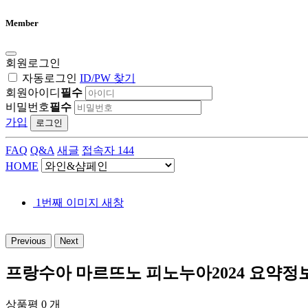
Member
회원로그인
자동로그인
ID/PW 찾기
회원아이디
필수
비밀번호
필수
가입
로그인
FAQ
Q&A
새글
접속자 144
HOME
1번째 이미지 새창
Previous
Next
프랑수아 마르뜨노 피노누아2024
요약정보
상품평 0 개