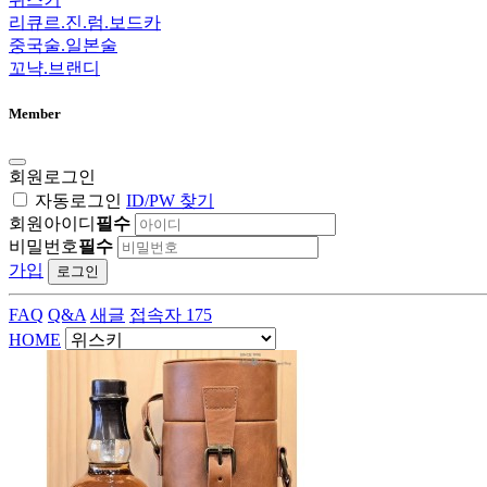
리큐르.진.럼.보드카
중국술.일본술
꼬냑.브랜디
Member
회원로그인
자동로그인
ID/PW 찾기
회원아이디
필수
비밀번호
필수
가입
로그인
FAQ
Q&A
새글
접속자 175
HOME