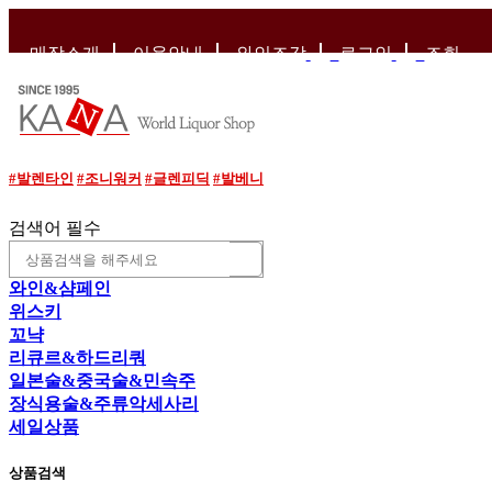
매장소개
이용안내
와인조각
로그인
조회
#발렌타인
#조니워커
#글렌피딕
#발베니
검색어 필수
와인&샴페인
위스키
꼬냑
리큐르&하드리쿼
일본술&중국술&민속주
장식용술&주류악세사리
세일상품
상품검색