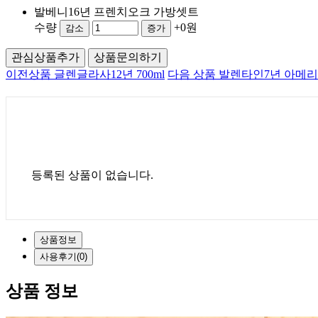
발베니16년 프렌치오크 가방셋트
수량
+0원
감소
증가
관심상품추가
상품문의하기
이전상품
글렌글라사12년 700ml
다음 상품
발렌타인7년 아메리칸 
등록된 상품이 없습니다.
상품정보
사용
후기(0)
상품 정보