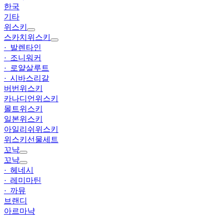
한국
기타
위스키
스카치위스키
· 발렌타인
· 조니워커
· 로얄살루트
· 시바스리갈
버번위스키
카나디언위스키
몰트위스키
일본위스키
아일리쉬위스키
위스키선물세트
꼬냑
꼬냑
· 헤네시
· 레미마틴
· 까뮤
브랜디
아르마냑