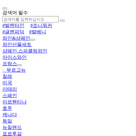
검색어 필수
#발렌타인
#조니워커
#글렌피딕
#발베니
와인&샴페인
와인선물세트
샴페인.스파클링와인
아이스와인
프랑스
· 부르고뉴
칠레
미국
이태리
스페인
아르헨티나
호주
캐나다
독일
뉴질랜드
포르투갈