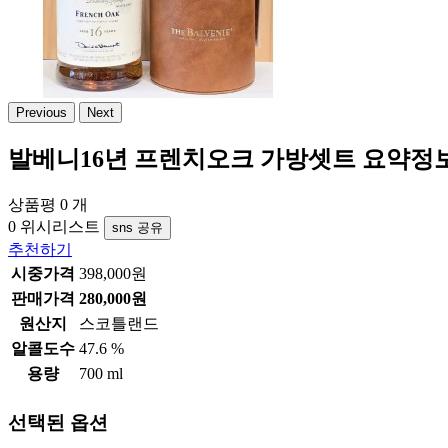
Previous
Next
발베니16년 프렌치오크 가방셋트
요약정보
상품평 0 개
0
위시리스트
sns 공유
추천하기
시중가격
398,000원
판매가격
280,000원
원산지
스코틀랜드
알콜도수
47.6 %
용량
700 ml
선택된 옵션