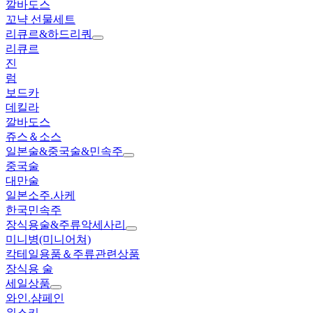
깔바도스
꼬냑 선물세트
리큐르&하드리쿼
리큐르
진
럼
보드카
데킬라
깔바도스
쥬스＆소스
일본술&중국술&민속주
중국술
대만술
일본소주.사케
한국민속주
장식용술&주류악세사리
미니병(미니어쳐)
칵테일용품＆주류관련상품
장식용 술
세일상품
와인.샴페인
위스키