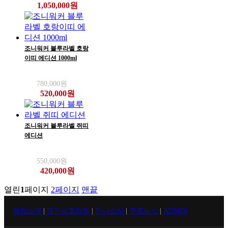
1,050,000원
조니워커 블루라벨 호랑
이띠 에디션 1000ml
780,000원
520,000원
조니워커 블루라벨 쥐띠
에디션
550,000원
420,000원
열린
1
페이지
2
페이지
맨끝
매장소개
|
개인보호정책
|
가나소식
|
주류뉴스
|
ADMIN