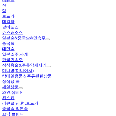
진
럼
보드카
데킬라
깔바도스
쥬스＆소스
일본술&중국술&민속주
중국술
대만술
일본소주.사케
한국민속주
장식용술&주류악세사리
미니병(미니어쳐)
칵테일용품＆주류관련상품
장식용 술
세일상품
와인.샴페인
위스키
리큐르.진.럼.보드카
중국술.일본술
꼬냑.브랜디