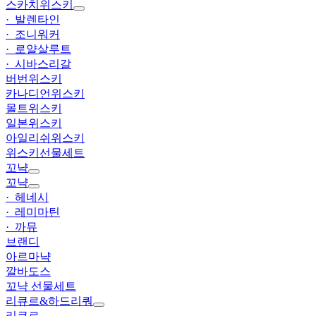
스카치위스키
· 발렌타인
· 조니워커
· 로얄살루트
· 시바스리갈
버번위스키
카나디언위스키
몰트위스키
일본위스키
아일리쉬위스키
위스키선물세트
꼬냑
꼬냑
· 헤네시
· 레미마틴
· 까뮤
브랜디
아르마냑
깔바도스
꼬냑 선물세트
리큐르&하드리쿼
리큐르