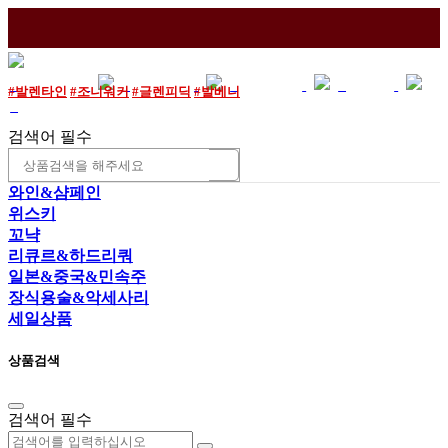
매장소개
이용안내
와인조각
로그인
#발렌타인
#조니워커
#글렌피딕
#발베니
조회
검색어 필수
와인&샴페인
위스키
꼬냑
리큐르&하드리쿼
일본&중국&민속주
장식용술&악세사리
세일상품
상품검색
검색어 필수