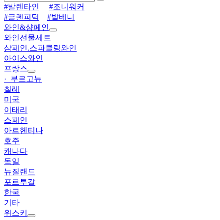
#발렌타인
#조니워커
#글렌피딕
#발베니
와인&샴페인
와인선물세트
샴페인.스파클링와인
아이스와인
프랑스
· 부르고뉴
칠레
미국
이태리
스페인
아르헨티나
호주
캐나다
독일
뉴질랜드
포르투갈
한국
기타
위스키