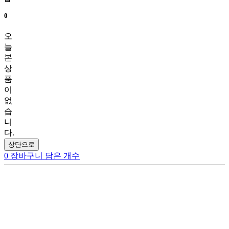
0
오
늘
본
상
품
이
없
습
니
다.
상단으로
0
장바구니 담은 개수