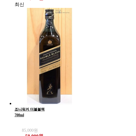
최신
조니워커 더블블랙
700ml
85,000원