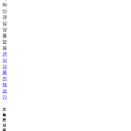
하
신
관
심
상
품
없
음
관
심
상
품
전
체
보
기
오
늘
본
상
품