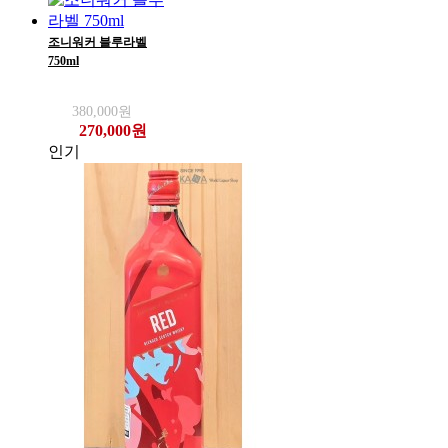
조니워커 블루라벨
750ml
380,000원
270,000원
인기