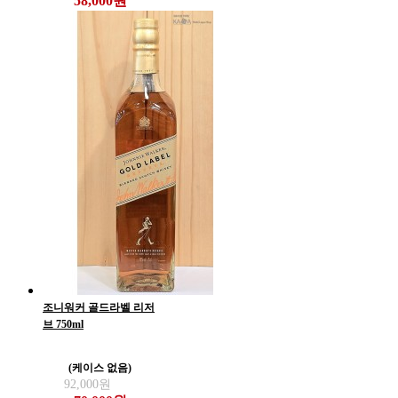
58,000원
조니워커 골드라벨 리저
브 750ml
(케이스 없음)
92,000원