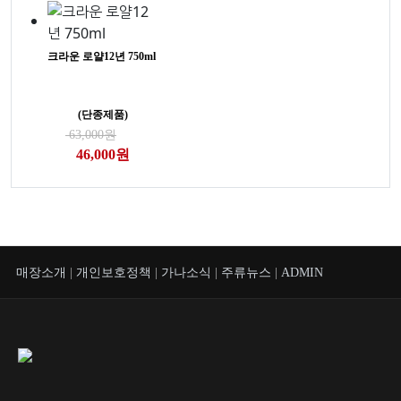
크라운 로얄12년 750ml
(단종제품)
63,000원
46,000원
매장소개
|
개인보호정책
|
가나소식
|
주류뉴스
|
ADMIN