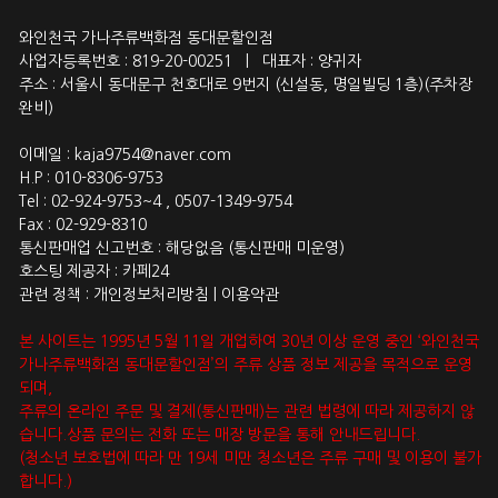
와인천국 가나주류백화점 동대문할인점
사업자등록번호 : 819-20-00251 | 대표자 : 양귀자
주소 : 서울시 동대문구 천호대로 9번지 (신설동, 명일빌딩 1층)(주차장
완비)
이메일 : kaja9754@naver.com
H.P : 010-8306-9753
Tel : 02-924-9753~4 , 0507-1349-9754
Fax : 02-929-8310
통신판매업 신고번호 : 해당없음 (통신판매 미운영)
호스팅 제공자 : 카페24
관련 정책 : 개인정보처리방침 | 이용약관
본 사이트는 1995년 5월 11일 개업하여 30년 이상 운영 중인 ‘와인천국
가나주류백화점 동대문할인점’의 주류 상품 정보 제공을 목적으로 운영
되며,
주류의 온라인 주문 및 결제(통신판매)는 관련 법령에 따라 제공하지 않
습니다.상품 문의는 전화 또는 매장 방문을 통해 안내드립니다.
(청소년 보호법에 따라 만 19세 미만 청소년은 주류 구매 및 이용이 불가
합니다.)