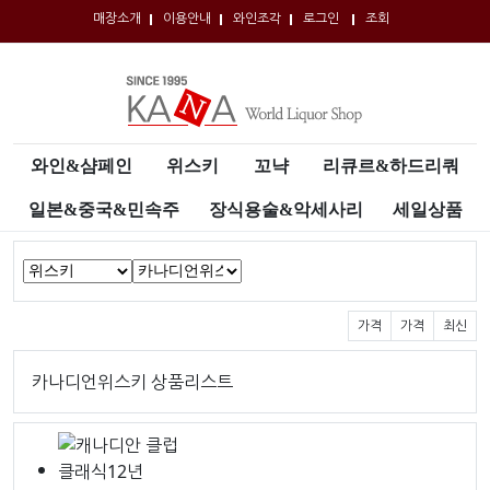
매장소개
이용안내
와인조각
로그인
조회
와인&샴페인
위스키
꼬냑
리큐르&하드리쿼
일본&중국&민속주
장식용술&악세사리
세일상품
HOME
상품 정렬
가격
가격
최신
카나디언위스키 상품리스트