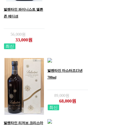
발렌타인 파이니스트 엘튼
존 에디션
56,000원
33,000원
최신
발렌타인 마스터즈15년
700ml
89,000원
68,000원
최신
발렌타인 리저브 크리스마