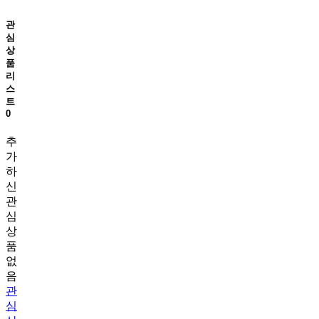
관
심
상
품
리
스
트
0
추
가
하
신
관
심
상
품
없
음
관
심