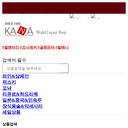
매장소개
이용안내
와인조각
로그인
조회
#발렌타인
#조니워커
#글렌피딕
#발베니
검색어 필수
와인&샴페인
위스키
꼬냑
리큐르&하드리쿼
일본&중국&민속주
장식용술&악세사리
세일상품
상품검색