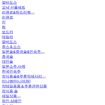
깔바도스
꼬냑 선물세트
리큐르&하드리쿼
리큐르
진
럼
보드카
데킬라
깔바도스
쥬스＆소스
일본술&중국술&민속주
중국술
대만술
일본소주.사케
한국민속주
장식용술&주류악세사리
미니병(미니어쳐)
칵테일용품＆주류관련상품
장식용 술
세일상품
와인.샴페인