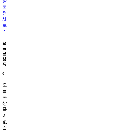
상
품
전
체
보
기
오
늘
본
상
품
0
오
늘
본
상
품
이
없
습