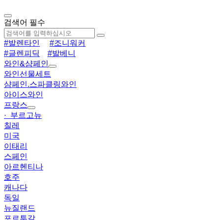
검색어 필수
#발렌타인
#조니워커
#글렌피딕
#발베니
와인&샴페인
와인선물세트
샴페인.스파클링와인
아이스와인
프랑스
· 부르고뉴
칠레
미국
이태리
스페인
아르헨티나
호주
캐나다
독일
뉴질랜드
포르투갈