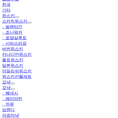
한국
기타
위스키
스카치위스키
· 발렌타인
· 조니워커
· 로얄살루트
· 시바스리갈
버번위스키
카나디언위스키
몰트위스키
일본위스키
아일리쉬위스키
위스키선물세트
꼬냑
꼬냑
· 헤네시
· 레미마틴
· 까뮤
브랜디
아르마냑