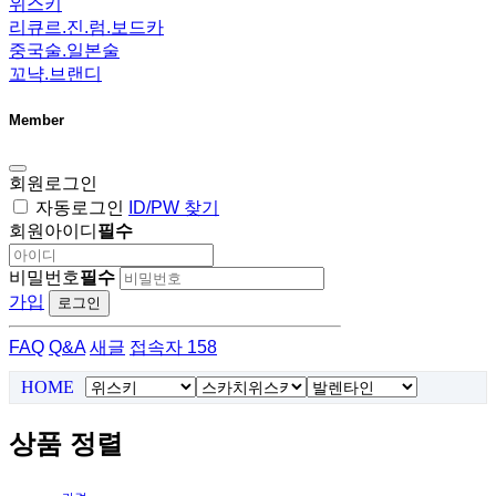
위스키
리큐르.진.럼.보드카
중국술.일본술
꼬냑.브랜디
Member
회원로그인
자동로그인
ID/PW 찾기
회원아이디
필수
비밀번호
필수
가입
로그인
FAQ
Q&A
새글
접속자 158
HOME
상품 정렬