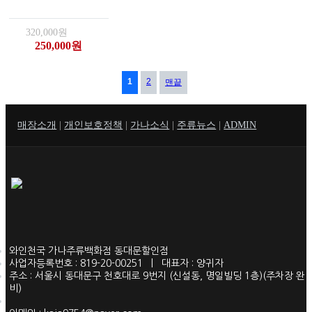
320,000원
250,000원
열린
페이지
1
페이지
2
맨끝
매장소개
|
개인보호정책
|
가나소식
|
주류뉴스
|
ADMIN
와인천국 가나주류백화점 동대문할인점
사업자등록번호 : 819-20-00251 | 대표자 : 양귀자
주소 : 서울시 동대문구 천호대로 9번지 (신설동, 명일빌딩 1층)(주차장 완
비)