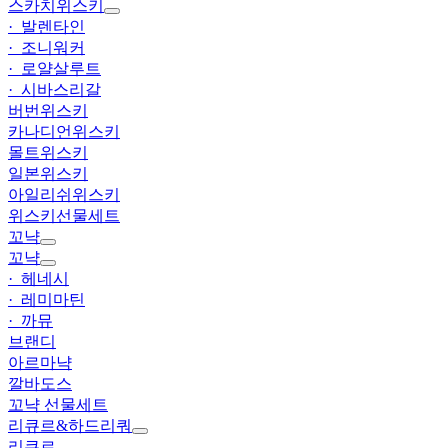
스카치위스키
· 발렌타인
· 조니워커
· 로얄살루트
· 시바스리갈
버번위스키
카나디언위스키
몰트위스키
일본위스키
아일리쉬위스키
위스키선물세트
꼬냑
꼬냑
· 헤네시
· 레미마틴
· 까뮤
브랜디
아르마냑
깔바도스
꼬냑 선물세트
리큐르&하드리쿼
리큐르