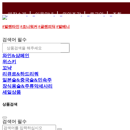
매장소개
이용안내
와인조각
로그인
조회
#발렌타인
#조니워커
#글렌피딕
#발베니
검색어 필수
와인&샴페인
위스키
꼬냑
리큐르&하드리쿼
일본술&중국술&민속주
장식용술&주류악세사리
세일상품
상품검색
검색어 필수