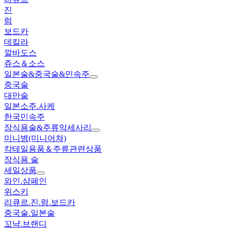
진
럼
보드카
데킬라
깔바도스
쥬스＆소스
일본술&중국술&민속주
중국술
대만술
일본소주.사케
한국민속주
장식용술&주류악세사리
미니병(미니어쳐)
칵테일용품＆주류관련상품
장식용 술
세일상품
와인.샴페인
위스키
리큐르.진.럼.보드카
중국술.일본술
꼬냑.브랜디