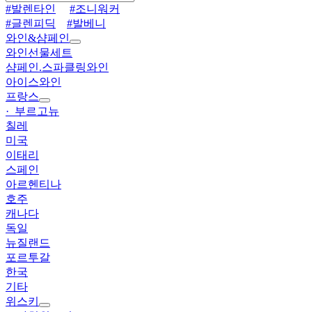
#발렌타인
#조니워커
#글렌피딕
#발베니
와인&샴페인
와인선물세트
샴페인.스파클링와인
아이스와인
프랑스
· 부르고뉴
칠레
미국
이태리
스페인
아르헨티나
호주
캐나다
독일
뉴질랜드
포르투갈
한국
기타
위스키