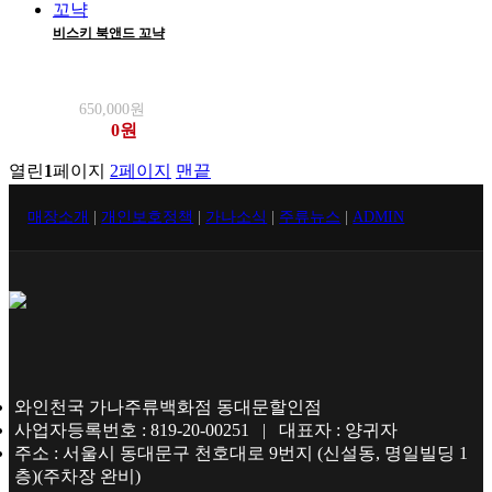
비스키 북앤드 꼬냑
650,000원
0원
열린
1
페이지
2
페이지
맨끝
매장소개
|
개인보호정책
|
가나소식
|
주류뉴스
|
ADMIN
와인천국 가나주류백화점 동대문할인점
사업자등록번호 : 819-20-00251 | 대표자 : 양귀자
주소 : 서울시 동대문구 천호대로 9번지 (신설동, 명일빌딩 1
층)(주차장 완비)