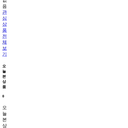
없
음
관
심
상
품
전
체
보
기
오
늘
본
상
품
0
오
늘
본
상