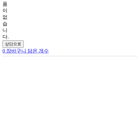
품
이
없
습
니
다.
상단으로
0
장바구니 담은 개수