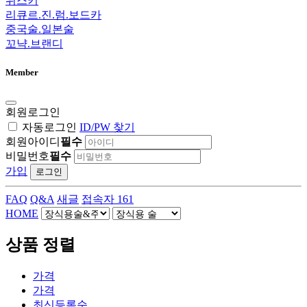
위스키
리큐르.진.럼.보드카
중국술.일본술
꼬냑.브랜디
Member
회원로그인
자동로그인
ID/PW 찾기
회원아이디
필수
비밀번호
필수
가입
로그인
FAQ
Q&A
새글
접속자 161
HOME
상품 정렬
가격
가격
최신
등록순