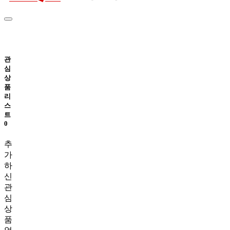
관
심
상
품
리
스
트
0
추
가
하
신
관
심
상
품