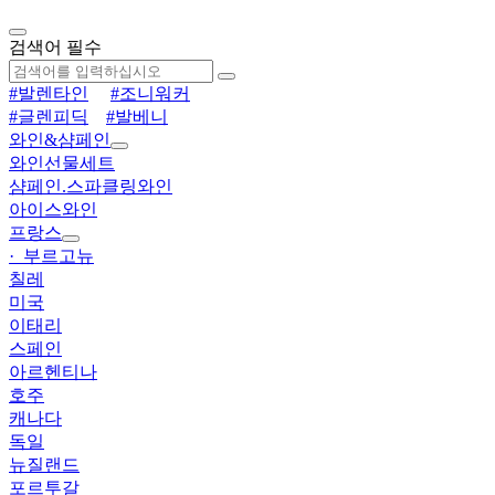
검색어 필수
#발렌타인
#조니워커
#글렌피딕
#발베니
와인&샴페인
와인선물세트
샴페인.스파클링와인
아이스와인
프랑스
· 부르고뉴
칠레
미국
이태리
스페인
아르헨티나
호주
캐나다
독일
뉴질랜드
포르투갈