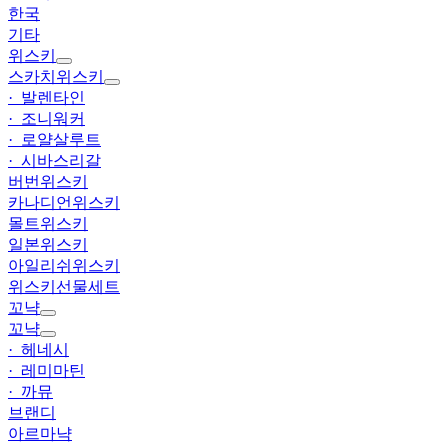
한국
기타
위스키
스카치위스키
· 발렌타인
· 조니워커
· 로얄살루트
· 시바스리갈
버번위스키
카나디언위스키
몰트위스키
일본위스키
아일리쉬위스키
위스키선물세트
꼬냑
꼬냑
· 헤네시
· 레미마틴
· 까뮤
브랜디
아르마냑