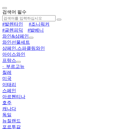
검색어 필수
#발렌타인
#조니워커
#글렌피딕
#발베니
와인&샴페인
와인선물세트
샴페인.스파클링와인
아이스와인
프랑스
· 부르고뉴
칠레
미국
이태리
스페인
아르헨티나
호주
캐나다
독일
뉴질랜드
포르투갈