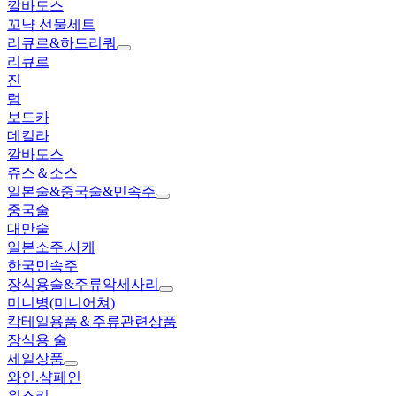
깔바도스
꼬냑 선물세트
리큐르&하드리쿼
리큐르
진
럼
보드카
데킬라
깔바도스
쥬스＆소스
일본술&중국술&민속주
중국술
대만술
일본소주.사케
한국민속주
장식용술&주류악세사리
미니병(미니어쳐)
칵테일용품＆주류관련상품
장식용 술
세일상품
와인.샴페인
위스키