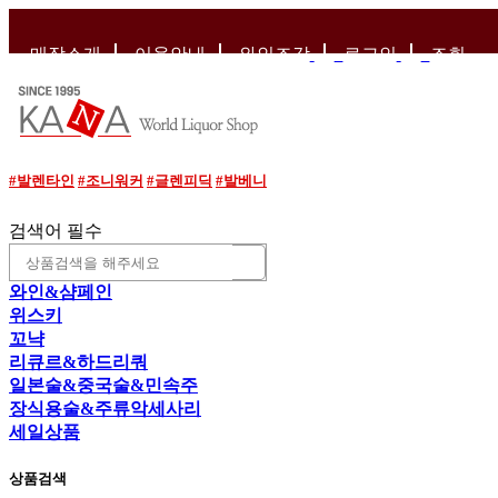
매장소개
이용안내
와인조각
로그인
조회
#발렌타인
#조니워커
#글렌피딕
#발베니
검색어 필수
와인&샴페인
위스키
꼬냑
리큐르&하드리쿼
일본술&중국술&민속주
장식용술&주류악세사리
세일상품
상품검색