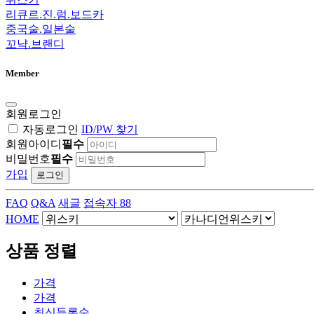
리큐르.진.럼.보드카
중국술.일본술
꼬냑.브랜디
Member
회원로그인
자동로그인
ID/PW 찾기
회원아이디
필수
비밀번호
필수
가입
로그인
FAQ
Q&A
새글
접속자 88
HOME
상품 정렬
가격
가격
최신
등록순