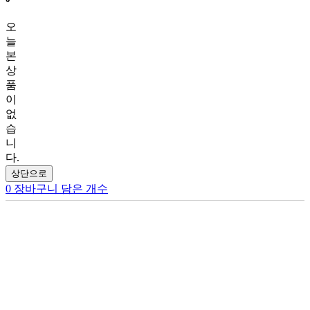
오
늘
본
상
품
이
없
습
니
다.
상단으로
0
장바구니 담은 개수