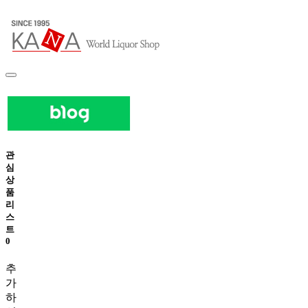
관
심
상
품
리
스
트
0
추
가
하