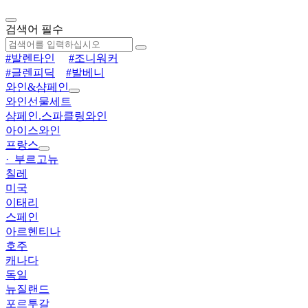
검색어 필수
#발렌타인
#조니워커
#글렌피딕
#발베니
와인&샴페인
와인선물세트
샴페인.스파클링와인
아이스와인
프랑스
· 부르고뉴
칠레
미국
이태리
스페인
아르헨티나
호주
캐나다
독일
뉴질랜드
포르투갈