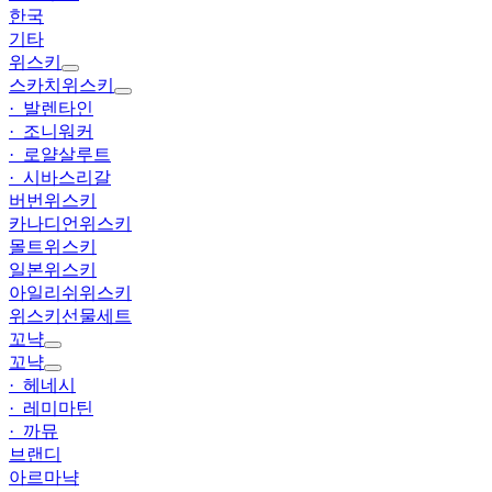
한국
기타
위스키
스카치위스키
· 발렌타인
· 조니워커
· 로얄살루트
· 시바스리갈
버번위스키
카나디언위스키
몰트위스키
일본위스키
아일리쉬위스키
위스키선물세트
꼬냑
꼬냑
· 헤네시
· 레미마틴
· 까뮤
브랜디
아르마냑