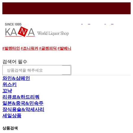
매장소개
이용안내
와인조각
로그인
조회
#발렌타인
#조니워커
#글렌피딕
#발베니
검색어 필수
와인&샴페인
위스키
꼬냑
리큐르&하드리쿼
일본&중국&민속주
장식용술&악세사리
세일상품
상품검색