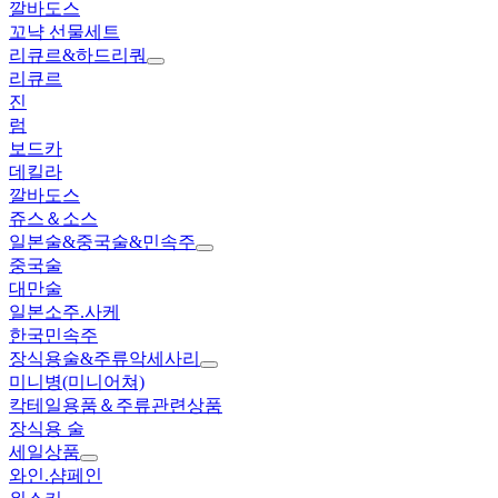
깔바도스
꼬냑 선물세트
리큐르&하드리쿼
리큐르
진
럼
보드카
데킬라
깔바도스
쥬스＆소스
일본술&중국술&민속주
중국술
대만술
일본소주.사케
한국민속주
장식용술&주류악세사리
미니병(미니어쳐)
칵테일용품＆주류관련상품
장식용 술
세일상품
와인.샴페인