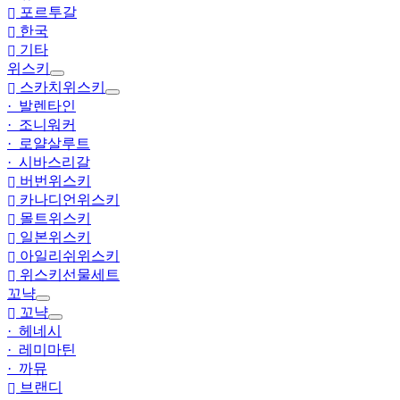
포르투갈
한국
기타
위스키
스카치위스키
· 발렌타인
· 조니워커
· 로얄살루트
· 시바스리갈
버번위스키
카나디언위스키
몰트위스키
일본위스키
아일리쉬위스키
위스키선물세트
꼬냑
꼬냑
· 헤네시
· 레미마틴
· 까뮤
브랜디