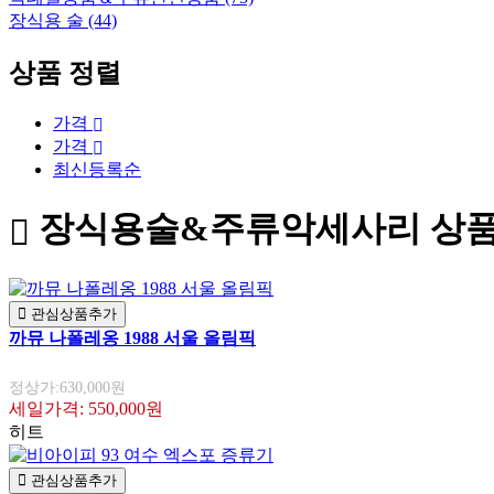
장식용 술 (44)
상품 정렬
가격
가격
최신
등록순
장식용술&주류악세사리 상
관심상품추가
까뮤 나폴레옹 1988 서울 올림픽
정상가:630,000원
세일가격: 550,000원
히트
관심상품추가