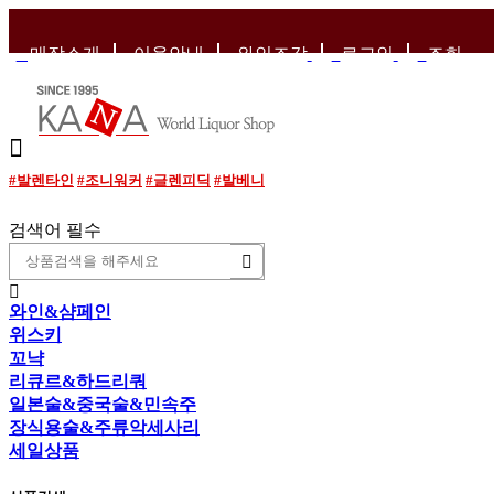
매장소개
이용안내
와인조각
로그인
조회
#발렌타인
#조니워커
#글렌피딕
#발베니
검색어 필수
와인&샴페인
위스키
꼬냑
리큐르&하드리쿼
일본술&중국술&민속주
장식용술&주류악세사리
세일상품