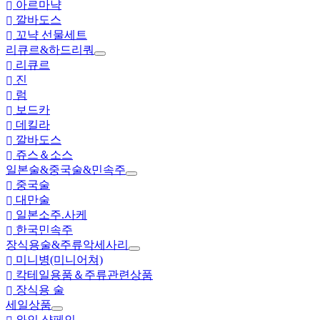
아르마냑
깔바도스
꼬냑 선물세트
리큐르&하드리쿼
리큐르
진
럼
보드카
데킬라
깔바도스
쥬스＆소스
일본술&중국술&민속주
중국술
대만술
일본소주.사케
한국민속주
장식용술&주류악세사리
미니병(미니어쳐)
칵테일용품＆주류관련상품
장식용 술
세일상품
와인.샴페인