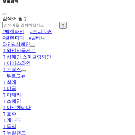
상품검색
검색어 필수
#발렌타인
#조니워커
#글렌피딕
#발베니
와인&샴페인
와인선물세트
샴페인.스파클링와인
아이스와인
프랑스
· 부르고뉴
칠레
미국
이태리
스페인
아르헨티나
호주
캐나다
독일
뉴질랜드