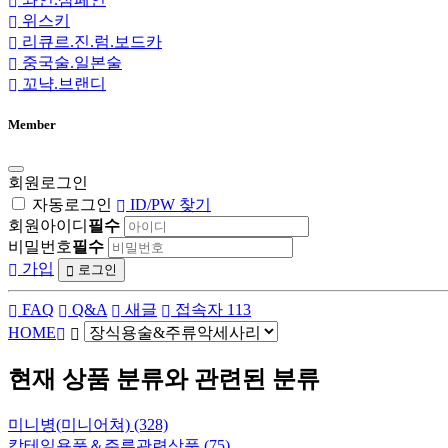
위스키
리큐르.진.럼.보드카
중국술.일본술
꼬냑.브랜디
Member
회원로그인
자동로그인
ID/PW 찾기
회원아이디
필수
비밀번호
필수
가입
로그인
FAQ
Q&A
새글
접속자 113
HOME
현재 상품 분류와 관련된 분류
미니병(미니어쳐) (328)
칵테일용품＆주류관련상품 (75)