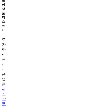
관
심
상
품
리
스
트
0
추
가
하
신
관
심
상
품
없
음
관
심
상
품