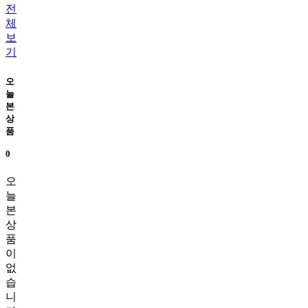
전
체
보
기
오
늘
본
상
품
0
오
늘
본
상
품
이
없
습
니