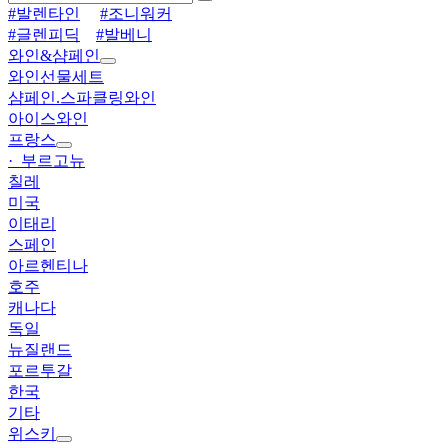
#발렌타인
#조니워커
#글렌피딕
#발베니
와인&샴페인
와인선물세트
샴페인.스파클링와인
아이스와인
프랑스
· 부르고뉴
칠레
미국
이태리
스페인
아르헨티나
호주
캐나다
독일
뉴질랜드
포르투갈
한국
기타
위스키