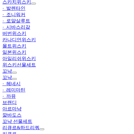
스카치위스키
· 발렌타인
· 조니워커
· 로얄살루트
· 시바스리갈
버번위스키
카나디언위스키
몰트위스키
일본위스키
아일리쉬위스키
위스키선물세트
꼬냑
꼬냑
· 헤네시
· 레미마틴
· 까뮤
브랜디
아르마냑
깔바도스
꼬냑 선물세트
리큐르&하드리쿼
리큐르