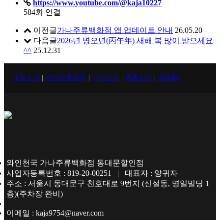
https://www.youtube.com/@kaja10227
584회 연결
이전글
가나주류백화점 앱 업데이트 안내
26.05.20
다음글
2026년 병오년(丙午年) 새해 복 많이 받으세요
^^
25.12.31
매장소개
|
개인보호정책
|
가나소식
|
주류뉴스
|
ADMIN
와인천국 가나주류백화점 동대문할인점
사업자등록번호 : 819-20-00251 | 대표자 : 양귀자
주소 : 서울시 동대문구 천호대로 9번지 (신설동, 명일빌딩 1
층)(주차장 완비)
이메일 : kaja9754@naver.com