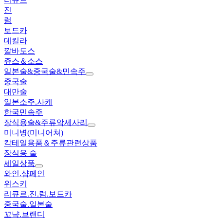
진
럼
보드카
데킬라
깔바도스
쥬스＆소스
일본술&중국술&민속주
중국술
대만술
일본소주.사케
한국민속주
장식용술&주류악세사리
미니병(미니어쳐)
칵테일용품＆주류관련상품
장식용 술
세일상품
와인.샴페인
위스키
리큐르.진.럼.보드카
중국술.일본술
꼬냑.브랜디