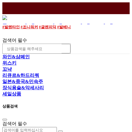
매장소개
이용안내
와인조각
로그인
조회
#발렌타인
#조니워커
#글렌피딕
#발베니
검색어 필수
와인&샴페인
위스키
꼬냑
리큐르&하드리쿼
일본&중국&민속주
장식용술&악세사리
세일상품
상품검색
검색어 필수