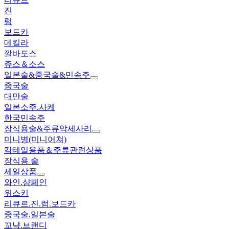
진
럼
보드카
데킬라
깔바도스
쥬스＆소스
일본술&중국술&민속주
중국술
대만술
일본소주.사케
한국민속주
장식용술&주류악세사리
미니병(미니어쳐)
칵테일용품＆주류관련상품
장식용 술
세일상품
와인.샴페인
위스키
리큐르.진.럼.보드카
중국술.일본술
꼬냑.브랜디