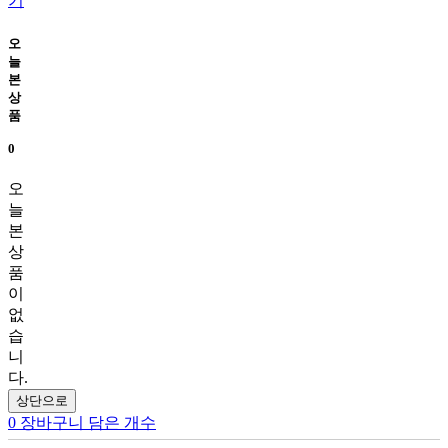
기
오
늘
본
상
품
0
오
늘
본
상
품
이
없
습
니
다.
상단으로
0
장바구니 담은 개수