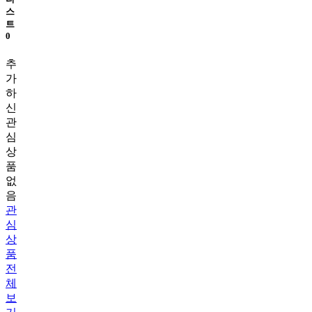
스
트
0
추
가
하
신
관
심
상
품
없
음
관
심
상
품
전
체
보