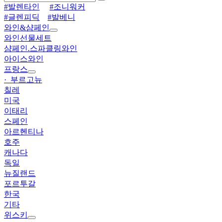
#발렌타인
#조니워커
#글렌피딕
#발베니
와인&샴페인
와인선물세트
샴페인.스파클링와인
아이스와인
프랑스
· 부르고뉴
칠레
미국
이태리
스페인
아르헨티나
호주
캐나다
독일
뉴질랜드
포르투갈
한국
기타
위스키