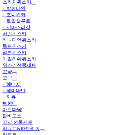
스카치위스키
· 발렌타인
· 조니워커
· 로얄살루트
· 시바스리갈
버번위스키
카나디언위스키
몰트위스키
일본위스키
아일리쉬위스키
위스키선물세트
꼬냑
꼬냑
· 헤네시
· 레미마틴
· 까뮤
브랜디
아르마냑
깔바도스
꼬냑 선물세트
리큐르&하드리쿼
리큐르