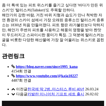
좀 더 특색 있는 피트 위스키를 즐기고 싶다면 '바다가 만든 위
스키'인 '탈리스커(Talisker)'도 주목할 만하다.
해안가의 강한 바람, 거친 바위 지형과 습도가 만나 척박한 자
연 환경의 스카이 섬에서 가장 오래된 증류소인 탈리스커 증류
소는 1830년 처음 만들어졌다. 피트 향은 라가불린보다 약하지
만, 해안가 주변의 피트를 사용하고 해풍의 영향을 받아 짠맛
이 두드러지고 스파이시한 풍미가 특징. 그 덕분에 탈리스커는
굴을 비롯한 다양한 해산물에 가장 잘 어울리는 위스키로 꼽힌
다.
관련링크
https://blog.naver.com/since1995_kana
4154회 연결
https://www.youtube.com/@kaja10227
4487회 연결
이전글
한국에 딱 2병..마스터스 루비 40년
26.03.24
다음글
카발란 미니어처 기프트 세트 출시
26.02.02