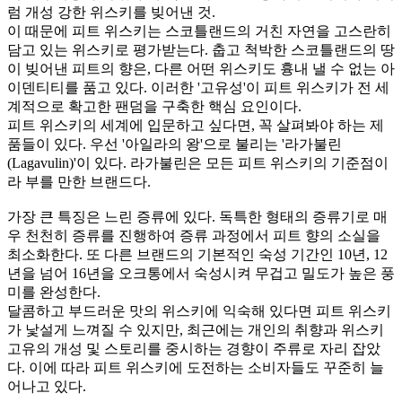
럼 개성 강한 위스키를 빚어낸 것.
이 때문에 피트 위스키는 스코틀랜드의 거친 자연을 고스란히
담고 있는 위스키로 평가받는다. 춥고 척박한 스코틀랜드의 땅
이 빚어낸 피트의 향은, 다른 어떤 위스키도 흉내 낼 수 없는 아
이덴티티를 품고 있다. 이러한 '고유성'이 피트 위스키가 전 세
계적으로 확고한 팬덤을 구축한 핵심 요인이다.
피트 위스키의 세계에 입문하고 싶다면, 꼭 살펴봐야 하는 제
품들이 있다. 우선 '아일라의 왕'으로 불리는 '라가불린
(Lagavulin)'이 있다. 라가불린은 모든 피트 위스키의 기준점이
라 부를 만한 브랜드다.
가장 큰 특징은 느린 증류에 있다. 독특한 형태의 증류기로 매
우 천천히 증류를 진행하여 증류 과정에서 피트 향의 소실을
최소화한다. 또 다른 브랜드의 기본적인 숙성 기간인 10년, 12
년을 넘어 16년을 오크통에서 숙성시켜 무겁고 밀도가 높은 풍
미를 완성한다.
달콤하고 부드러운 맛의 위스키에 익숙해 있다면 피트 위스키
가 낯설게 느껴질 수 있지만, 최근에는 개인의 취향과 위스키
고유의 개성 및 스토리를 중시하는 경향이 주류로 자리 잡았
다. 이에 따라 피트 위스키에 도전하는 소비자들도 꾸준히 늘
어나고 있다.