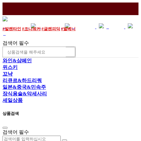
매장소개
이용안내
와인조각
로그인
#발렌타인
#조니워커
#글렌피딕
#발베니
조회
검색어 필수
와인&샴페인
위스키
꼬냑
리큐르&하드리쿼
일본&중국&민속주
장식용술&악세사리
세일상품
상품검색
검색어 필수