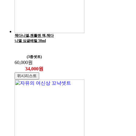
잭다니엘,젠틀맨 잭,잭다
니엘 싱글배럴 50ml
(3종셋트)
60,000원
34,000원
위시리스트