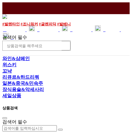
#발렌타인
#조니워커
#글렌피딕
#발베니
매장소개
이용안내
와인조각
로그인
검색어 필수
조회
와인&샴페인
위스키
꼬냑
리큐르&하드리쿼
일본&중국&민속주
장식용술&악세사리
세일상품
상품검색
검색어 필수