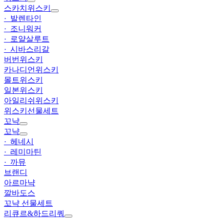
스카치위스키
· 발렌타인
· 조니워커
· 로얄살루트
· 시바스리갈
버번위스키
카나디언위스키
몰트위스키
일본위스키
아일리쉬위스키
위스키선물세트
꼬냑
꼬냑
· 헤네시
· 레미마틴
· 까뮤
브랜디
아르마냑
깔바도스
꼬냑 선물세트
리큐르&하드리쿼