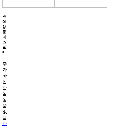
관
심
상
품
리
스
트
0
추
가
하
신
관
심
상
품
없
음
관