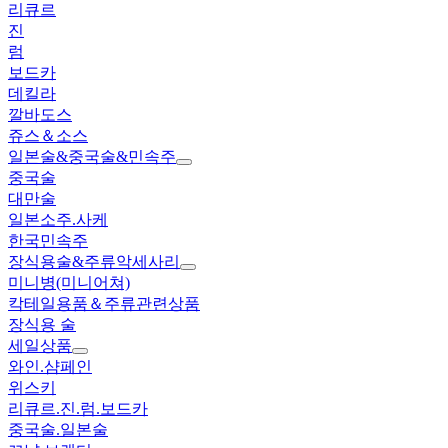
리큐르
진
럼
보드카
데킬라
깔바도스
쥬스＆소스
일본술&중국술&민속주
중국술
대만술
일본소주.사케
한국민속주
장식용술&주류악세사리
미니병(미니어쳐)
칵테일용품＆주류관련상품
장식용 술
세일상품
와인.샴페인
위스키
리큐르.진.럼.보드카
중국술.일본술