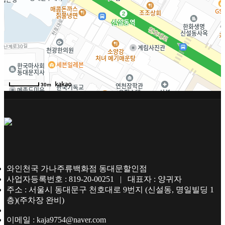
매장소개
|
개인보호정책
|
가나소식
|
주류뉴스
|
ADMIN
30m
와인천국 가나주류백화점 동대문할인점
사업자등록번호 : 819-20-00251 | 대표자 : 양귀자
주소 : 서울시 동대문구 천호대로 9번지 (신설동, 명일빌딩 1
층)(주차장 완비)
이메일 : kaja9754@naver.com