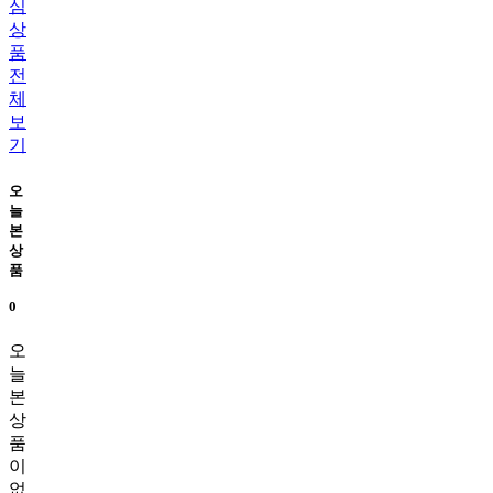
심
상
품
전
체
보
기
오
늘
본
상
품
0
오
늘
본
상
품
이
없