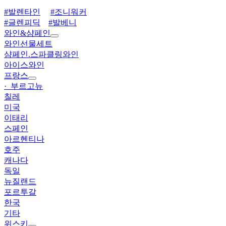
#발렌타인
#조니워커
#글렌피딕
#발베니
와인&샴페인
와인선물세트
샴페인.스파클링와인
아이스와인
프랑스
· 부르고뉴
칠레
미국
이태리
스페인
아르헨티나
호주
캐나다
독일
뉴질랜드
포르투갈
한국
기타
위스키