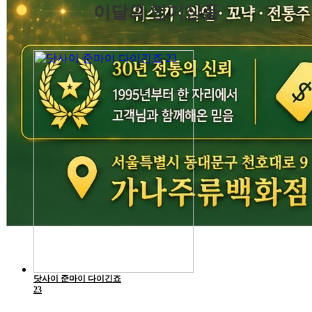
이달의 인기상품
닷사이 준마이 다이긴죠
23